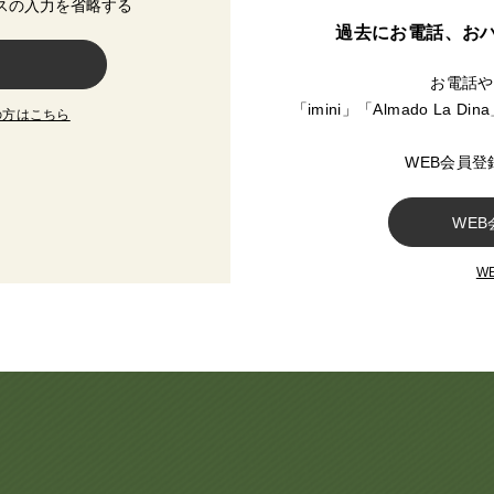
スの入力を省略する
過去にお電話、お
お電話や
「imini」「Almado L
の方はこちら
WEB会員
W