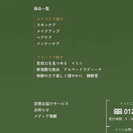
商品一覧
カテゴリで探す
スキンケア
メイクアップ
ヘアケア
インナーケア
ブランドで探す
免疫力を見つめる イミニ
卵殻膜化粧品 アルマードラディーナ
発酵の力で美しく健やかに 醗酵堂
定期お届けサービス
イミニ
01
お知らせ
メディア掲載
受付時間：9：0
イミニお問