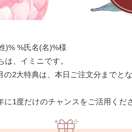
姓)% %氏名(名)%様
ちは、イミニです。
月の2大特典は、本日ご注文分までと
。
年に1度だけのチャンスをご活用くだ