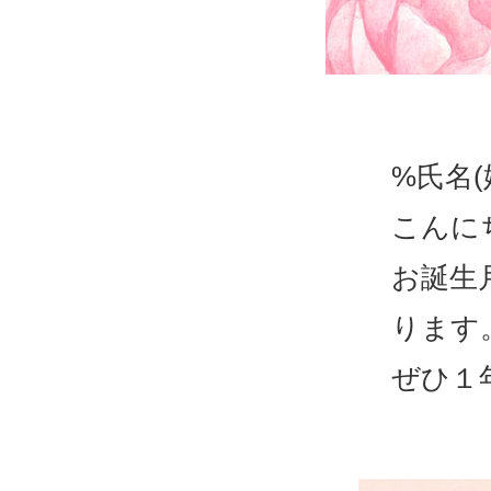
%氏名(
こんに
お誕生
ります
ぜひ１