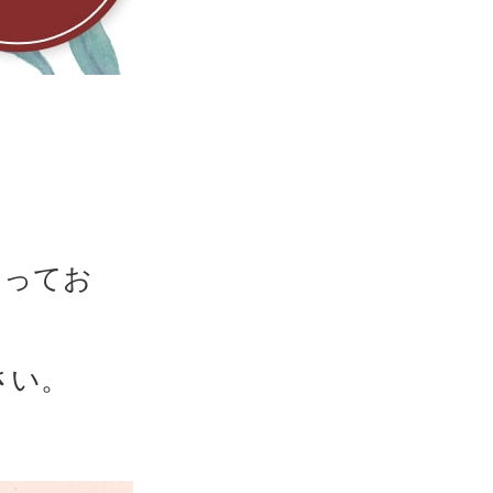
なってお
さい。