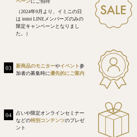
ペーン
にご招待
（2024年9月より、イミニの日
は imini LINEメンバーズのみの
限定キャンペーンとなりまし
た。）
新商品のモニター
や
イベント
参
03
加者の募集時に
優先的にご案内
占いや限定オンラインセミナー
04
などの
特別コンテンツ
のプレゼ
ント