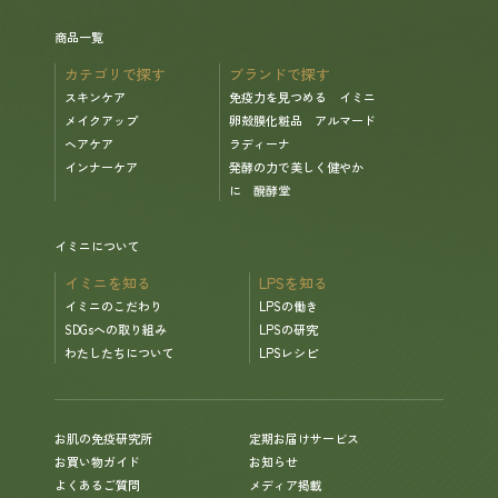
商品一覧
カテゴリで探す
ブランドで探す
スキンケア
免疫力を見つめる イミニ
メイクアップ
卵殻膜化粧品 アルマード
ヘアケア
ラディーナ
インナーケア
発酵の力で美しく健やか
に 醗酵堂
イミニについて
イミニを知る
LPSを知る
イミニのこだわり
LPSの働き
SDGsへの取り組み
LPSの研究
わたしたちについて
LPSレシピ
お肌の免疫研究所
定期お届けサービス
お買い物ガイド
お知らせ
よくあるご質問
メディア掲載