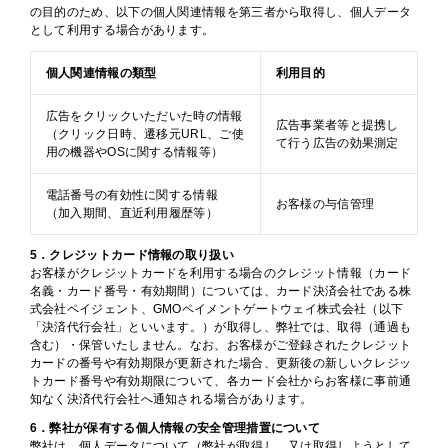
の目的のため、以下の個人関連情報を第三者から取得し、個人データ
として利用する場合があります。
個人関連情報の類型
利用目的
広告をクリックいただいた時の情報
広告事業者等と提携し
（クリック日時、遷移元URL、ご使
て行う広告の効果測定
用の機器やOSに関する情報等）
電話番号の有効性に関する情報
お客様の与信管理
（加入期間、直近利用履歴等）
5．クレジットカード情報の取り扱い
お客様がクレジットカードを利用する場合のクレジット情報（カード
名義・カード番号・有効期間）については、カード決済会社である株
式会社ペイジェント、GMOペイメントゲートウェイ株式会社（以下
「決済代行会社」といいます。）が取得し、弊社では、取得（通過も
含む）・保管いたしません。なお、お客様がご登録されたクレジット
カードの番号や有効期限が更新された場合、更新後の新しいクレジッ
トカード番号や有効期限について、各カード会社からお客様に事前通
知なく決済代行会社へ通知される場合があります。
6．弊社が保有する個人情報の安全管理措置について
弊社は、個人データについて（弊社が取得し、又は取得しようとして