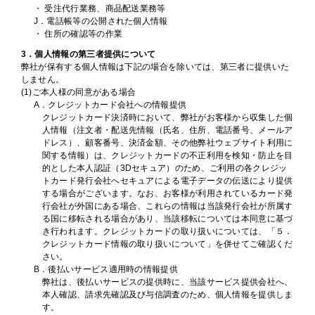
・ 受注代行業務、商品配送業務等
J．電話帳等の公開された個人情報
・ 住所の確認等の作業
3．個人情報の第三者提供について
弊社が保有する個人情報は下記の場合を除いては、第三者に提供いた
しません。
(1)ご本人様の同意がある場合
A．クレジットカード会社への情報提供
クレジットカード決済時において、弊社がお客様から収集した個
人情報（注文者・配送先情報（氏名、住所、電話番号、メールア
ドレス）、顧客番号、決済金額、その他弊社ウェブサイト利用に
関する情報）は、クレジットカードの不正利用を検知・防止を目
的とした本人認証（3Dセキュア）のため、ご利用の各クレジッ
トカード発行会社へセキュアによる電子データの伝送により提供
する場合がございます。なお、お客様が利用されているカード発
行会社が外国にある場合、これらの情報は当該発行会社が所属す
る国に移転される場合があり、当該移転については本同意に基づ
き行われます。クレジットカードの取り扱いについては、「５．
クレジットカード情報の取り扱いについて」を併せてご確認くだ
さい。
B．後払いサービス適用時の情報提供
弊社は、後払いサービスの提供時に、当該サービス提供会社へ、
本人確認、請求先確認及び与信調査のため、個人情報を提供しま
す。