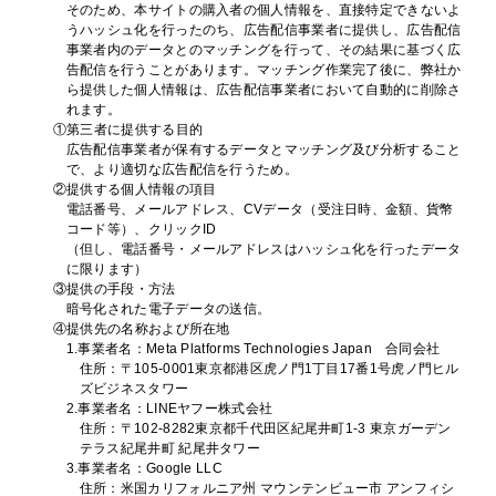
そのため、本サイトの購入者の個人情報を、直接特定できないよ
うハッシュ化を行ったのち、広告配信事業者に提供し、広告配信
事業者内のデータとのマッチングを行って、その結果に基づく広
告配信を行うことがあります。マッチング作業完了後に、弊社か
ら提供した個人情報は、広告配信事業者において自動的に削除さ
れます。
①第三者に提供する目的
広告配信事業者が保有するデータとマッチング及び分析すること
で、より適切な広告配信を行うため。
②提供する個人情報の項目
電話番号、メールアドレス、CVデータ（受注日時、金額、貨幣
コード等）、クリックID
（但し、電話番号・メールアドレスはハッシュ化を行ったデータ
に限ります）
③提供の手段・方法
暗号化された電子データの送信。
④提供先の名称および所在地
1.事業者名：Meta Platforms Technologies Japan 合同会社
住所：〒105-0001東京都港区虎ノ門1丁目17番1号虎ノ門ヒル
ズビジネスタワー
2.事業者名：LINEヤフー株式会社
住所：〒102-8282東京都千代田区紀尾井町1-3 東京ガーデン
テラス紀尾井町 紀尾井タワー
3.事業者名：Google LLC
住所：米国カリフォルニア州 マウンテンビュー市 アンフィシ