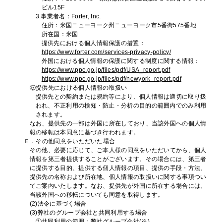
ビル15F
3.事業者名：Forter, Inc.
住所：米国ニューヨーク州ニューヨーク市5番街575番地
所在国：米国
提供先における個人情報保護の措置：
https://www.forter.com/services-privacy-policy/
外国における個人情報の保護に関する制度に関する情報：
https://www.ppc.go.jp/files/pdf/USA_report.pdf
https://www.ppc.go.jp/files/pdf/newyork_report.pdf
⑤提供先における個人情報の取扱い
提供先との契約または規約等により、個人情報は適切に取り扱
われ、不正利用の検知・防止・分析の目的の範囲内でのみ利用
されます。
なお、提供先の一部は外国に所在しており、当該外国への個人情
報の移転は本同意に基づき行われます。
Ｅ．その他同意をいただいた場合
その他、必要に応じて、ご本人様の同意をいただいてから、個人
情報を第三者提供することがございます。その場合には、第三者
に提供する目的、提供する個人情報の項目、提供の手段・方法、
提供先の名称および所在地、個人情報の取扱いに関する事項つい
てご案内いたします。なお、提供先が外国に所在する場合には、
当該外国への移転についても同意を取得します。
(2)法令に基づく場合
(3)弊社のグループ会社と共同利用する場合
①共同利用の範囲：弊社グループ会社(※)