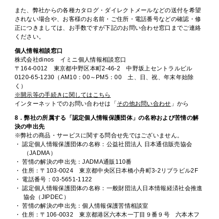
また、弊社からの各種カタログ・ダイレクトメールなどの送付を希望
されない場合や、お客様のお名前・ご住所・電話番号などの確認・修
正につきましては、お手数ですが下記のお問い合わせ窓口までご連絡
ください。
個人情報相談窓口
株式会社dinos イミニ個人情報相談窓口
〒164-0012 東京都中野区本町2-46-2 中野坂上セントラルビル
0120-65-1230（AM10：00～PM5：00 土、日、祝、年末年始除
く）
※開示等の手続きに関してはこちら
インターネットでのお問い合わせは「
その他お問い合わせ
」から
8．弊社の所属する「認定個人情報保護団体」の名称および苦情の解
決の申出先
※弊社の商品・サービスに関する問合せ先ではございません。
・ 認定個人情報保護団体の名称：公益社団法人 日本通信販売協会
（JADMA）
・ 苦情の解決の申出先：JADMA通販110番
・ 住所：〒103-0024 東京都中央区日本橋小舟町3-2リブラビル2F
・ 電話番号：03-5651-1122
・ 認定個人情報保護団体の名称：一般財団法人日本情報経済社会推進
協会（JIPDEC）
・ 苦情の解決の申出先：個人情報保護苦情相談室
・ 住所：〒106-0032 東京都港区六本木一丁目９番９号 六本木フ