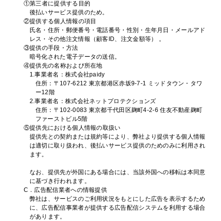
①第三者に提供する目的
後払いサービス提供のため。
②提供する個人情報の項目
氏名・住所・郵便番号・電話番号・性別・生年月日・メールアド
レス・その他注文情報（顧客ID、注文金額等） 。
③提供の手段・方法
暗号化された電子データの送信。
④提供先の名称および所在地
1.事業者名：株式会社paidy
住所：〒107-6212 東京都港区赤坂9-7-1 ミッドタウン・タワ
ー12階
2.事業者名：株式会社ネットプロテクションズ
住所：〒102-0083 東京都千代田区麹町4-2-6 住友不動産麹町
ファーストビル5階
⑤提供先における個人情報の取扱い
提供先との契約または規約等により、弊社より提供する個人情報
は適切に取り扱われ、後払いサービス提供のためのみに利用され
ます。
なお、提供先が外国にある場合には、当該外国への移転は本同意
に基づき行われます。
C．広告配信業者への情報提供
弊社は、サービスのご利用状況をもとにした広告を表示するため
に、広告配信事業者が提供する広告配信システムを利用する場合
があります。