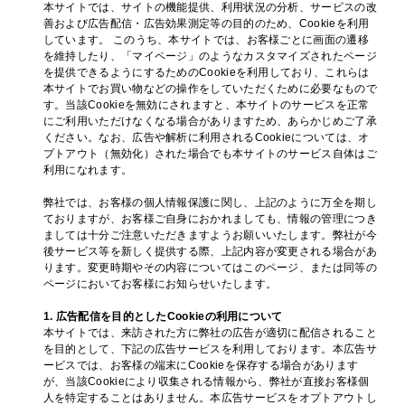
本サイトでは、サイトの機能提供、利用状況の分析、サービスの改
善および広告配信・広告効果測定等の目的のため、Cookieを利用
しています。 このうち、本サイトでは、お客様ごとに画面の遷移
を維持したり、「マイページ」のようなカスタマイズされたページ
を提供できるようにするためのCookieを利用しており、これらは
本サイトでお買い物などの操作をしていただくために必要なもので
す。当該Cookieを無効にされますと、本サイトのサービスを正常
にご利用いただけなくなる場合がありますため、あらかじめご了承
ください。なお、広告や解析に利用されるCookieについては、オ
プトアウト（無効化）された場合でも本サイトのサービス自体はご
利用になれます。
弊社では、お客様の個人情報保護に関し、上記のように万全を期し
ておりますが、お客様ご自身におかれましても、情報の管理につき
ましては十分ご注意いただきますようお願いいたします。弊社が今
後サービス等を新しく提供する際、上記内容が変更される場合があ
ります。変更時期やその内容についてはこのページ、または同等の
ページにおいてお客様にお知らせいたします。
1. 広告配信を目的としたCookieの利用について
本サイトでは、来訪された方に弊社の広告が適切に配信されること
を目的として、下記の広告サービスを利用しております。本広告サ
ービスでは、お客様の端末にCookieを保存する場合があります
が、当該Cookieにより収集される情報から、弊社が直接お客様個
人を特定することはありません。本広告サービスをオプトアウトし