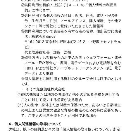
②共同利用の目的：上記2.(1)Ａ.～Ｈ.の「個人情報の利用目
的」に準じます。
③共同利用する個人情報の項目：氏名、住所、電話・FAX番
号、生年月日、性別、メールアドレス、購入履歴、その他ア
ンケート等で弊社にご登録いただきました情報等
④共同利用について責任者を有する者の名称、住所及び代表者
名：株式会社dinos
〒164-0012 東京都中野区本町2-46-2 中野坂上セントラル
ビル
代表取締役社長 加藤 浩輔
⑤取得方法：お客様からのお申込み等（ウェブフォーム・電子
メール・FAX等含む 書面、電子データおよび電話等を含む
口頭）および弊社グループネットワークシステム（紙、電子
データ）より取得
※個人情報を共同利用する弊社のグループ会社は以下のとおり
です。
・ イミニ免疫薬粧株式会社
(4)国の機関または地方公共団体が法令の定める事務を遂行する
ことに対して協力する必要がある場合
(５)人の生命、身体または財産の保護のため、あるいは公衆衛生
の向上または児童の健全な育成の推進のために特に必要であっ
て、ご本人の同意を得ることが困難である場合
4．個人関連情報の取得について
弊社は、以下の目的及びその他「個人情報の取り扱いについて」所定