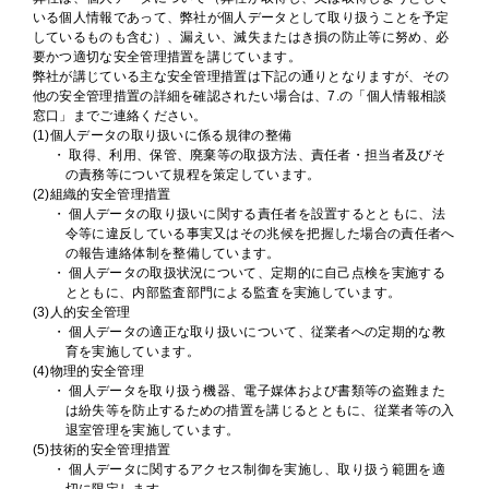
いる個人情報であって、弊社が個人データとして取り扱うことを予定
しているものも含む）、漏えい、滅失またはき損の防止等に努め、必
要かつ適切な安全管理措置を講じています。
弊社が講じている主な安全管理措置は下記の通りとなりますが、その
他の安全管理措置の詳細を確認されたい場合は、7.の「個人情報相談
窓口」までご連絡ください。
(1)個人データの取り扱いに係る規律の整備
・ 取得、利用、保管、廃棄等の取扱方法、責任者・担当者及びそ
の責務等について規程を策定しています。
(2)組織的安全管理措置
・ 個人データの取り扱いに関する責任者を設置するとともに、法
令等に違反している事実又はその兆候を把握した場合の責任者へ
の報告連絡体制を整備しています。
・ 個人データの取扱状況について、定期的に自己点検を実施する
とともに、内部監査部門による監査を実施しています。
(3)人的安全管理
・ 個人データの適正な取り扱いについて、従業者への定期的な教
育を実施しています。
(4)物理的安全管理
・ 個人データを取り扱う機器、電子媒体および書類等の盗難また
は紛失等を防止するための措置を講じるとともに、従業者等の入
退室管理を実施しています。
(5)技術的安全管理措置
・ 個人データに関するアクセス制御を実施し、取り扱う範囲を適
切に限定します。