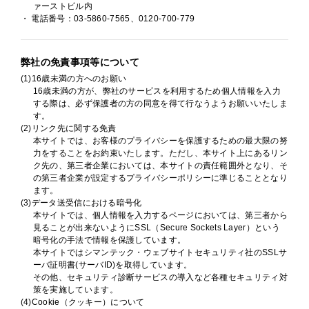
ァーストビル内
・ 電話番号：03-5860-7565、0120-700-779
弊社の免責事項等について
(1)16歳未満の方へのお願い
16歳未満の方が、弊社のサービスを利用するため個人情報を入力
する際は、必ず保護者の方の同意を得て行なうようお願いいたしま
す。
(2)リンク先に関する免責
本サイトでは、お客様のプライバシーを保護するための最大限の努
力をすることをお約束いたします。ただし、本サイト上にあるリン
ク先の、第三者企業においては、本サイトの責任範囲外となり、そ
の第三者企業が設定するプライバシーポリシーに準じることとなり
ます。
(3)データ送受信における暗号化
本サイトでは、個人情報を入力するページにおいては、第三者から
見ることが出来ないようにSSL（Secure Sockets Layer）という
暗号化の手法で情報を保護しています。
本サイトではシマンテック・ウェブサイトセキュリティ社のSSLサ
ーバ証明書(サーバID)を取得しています。
その他、セキュリティ診断サービスの導入など各種セキュリティ対
策を実施しています。
(4)Cookie（クッキー）について