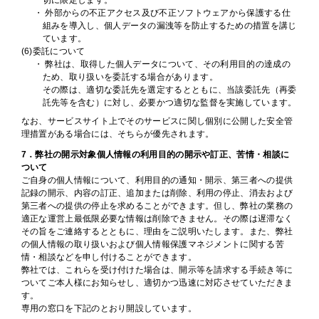
・ 外部からの不正アクセス及び不正ソフトウェアから保護する仕
組みを導入し、個人データの漏洩等を防止するための措置を講じ
ています。
(6)委託について
・ 弊社は、取得した個人データについて、その利用目的の達成の
ため、取り扱いを委託する場合があります。
その際は、適切な委託先を選定するとともに、当該委託先（再委
託先等を含む）に対し、必要かつ適切な監督を実施しています。
なお、サービスサイト上でそのサービスに関し個別に公開した安全管
理措置がある場合には、そちらが優先されます。
7．弊社の開示対象個人情報の利用目的の開示や訂正、苦情・相談に
ついて
ご自身の個人情報について、利用目的の通知・開示、第三者への提供
記録の開示、内容の訂正、追加または削除、利用の停止、消去および
第三者への提供の停止を求めることができます。但し、弊社の業務の
適正な運営上最低限必要な情報は削除できません。その際は遅滞なく
その旨をご連絡するとともに、理由をご説明いたします。また、弊社
の個人情報の取り扱いおよび個人情報保護マネジメントに関する苦
情・相談などを申し付けることができます。
弊社では、これらを受け付けた場合は、開示等を請求する手続き等に
ついてご本人様にお知らせし、適切かつ迅速に対応させていただきま
す。
専用の窓口を下記のとおり開設しています。