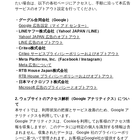
たい場合は、以下の各社ページにアクセスし、手順に沿って本広告
サービスのオプトアウト設定を行ってください。
・グーグル合同会社（Google）
Google 広告設定（マイ アド センター）
・LINEヤフー株式会社（Yahoo! JAPAN / LINE）
Yahoo! JAPAN 広告のオプトアウト
LINE 広告のオプトアウト
・Criteo株式会社
Criteo サービスプライバシーポリシーおよびオプトアウト
・Meta Platforms, Inc.（Facebook / Instagram）
Meta 広告について
・RTB House Japan株式会社
RTB House プライバシーポリシーおよびオプトアウト
・日本マイクロソフト株式会社
Microsoft 広告のプライバシーとオプトアウト
2. ウェブサイトのアクセス解析（Google アナリティクス）につい
て
本サイトでは、利用状況の把握とサービス改善のため、Google ア
ナリティクスを利用しています。
Google アナリティクスは、Cookieを利用してお客様のアクセス情
報を収集しますが、このデータには特定の個人を識別する情報は含
まれません。収集されたデータは、Google 社のプライバシーポリ
シーに基づいて管理されます。お客様はGoogle社が提供するオプ