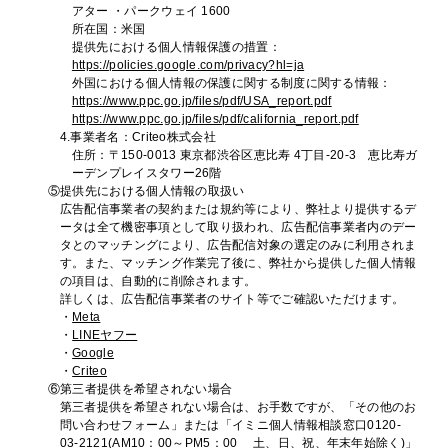
アター ・パークウェイ 1600
所在国：米国
提供先における個人情報保護の措置：
https://policies.google.com/privacy?hl=ja
外国における個人情報の保護に関する制度に関する情報：
https://www.ppc.go.jp/files/pdf/USA_report.pdf
https://www.ppc.go.jp/files/pdf/california_report.pdf
4.事業者名：Criteo株式会社
住所：〒150-0013 東京都渋谷区恵比寿 4丁目-20-3 恵比寿ガ
ーデンプレイスタワー26階
⑤提供先における個人情報の取扱い
広告配信事業者の契約または規約等により、弊社より提供するデ
ータは全て機密事項として取り扱われ、広告配信事業者内のデー
タとのマッチングにより、広告配信対象の選定のみに利用されま
す。また、マッチング作業完了後に、弊社から提供した個人情報
の項目は、自動的に削除されます。
詳しくは、広告配信事業者のサイト等でご確認いただけます。
・
Meta
・
LINEヤフー
・
Google
・
Criteo
⑥第三者提供を希望されない場合
第三者提供を希望されない場合は、お手数ですが、「その他のお
問い合わせフォーム」または「イミニ個人情報相談窓口0120-
03-2121(AM10：00～PM5：00 土、日、祝、年末年始除く)」