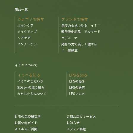
商品一覧
カテゴリで探す
ブランドで探す
スキンケア
免疫力を見つめる イミニ
メイクアップ
卵殻膜化粧品 アルマード
ヘアケア
ラディーナ
インナーケア
発酵の力で美しく健やか
に 醗酵堂
イミニについて
イミニを知る
LPSを知る
イミニのこだわり
LPSの働き
SDGsへの取り組み
LPSの研究
わたしたちについて
LPSレシピ
お肌の免疫研究所
定期お届けサービス
お買い物ガイド
お知らせ
よくあるご質問
メディア掲載