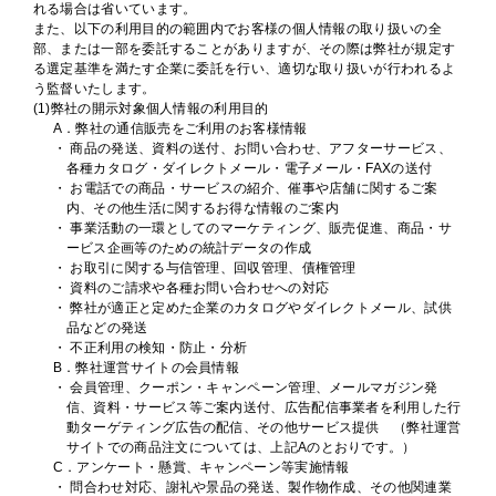
れる場合は省いています。
また、以下の利用目的の範囲内でお客様の個人情報の取り扱いの全
部、または一部を委託することがありますが、その際は弊社が規定す
る選定基準を満たす企業に委託を行い、適切な取り扱いが行われるよ
う監督いたします。
(1)弊社の開示対象個人情報の利用目的
A．弊社の通信販売をご利用のお客様情報
・ 商品の発送、資料の送付、お問い合わせ、アフターサービス、
各種カタログ・ダイレクトメール・電子メール・FAXの送付
・ お電話での商品・サービスの紹介、催事や店舗に関するご案
内、その他生活に関するお得な情報のご案内
・ 事業活動の一環としてのマーケティング、販売促進、商品・サ
ービス企画等のための統計データの作成
・ お取引に関する与信管理、回収管理、債権管理
・ 資料のご請求や各種お問い合わせへの対応
・ 弊社が適正と定めた企業のカタログやダイレクトメール、試供
品などの発送
・ 不正利用の検知・防止・分析
B．弊社運営サイトの会員情報
・ 会員管理、クーポン・キャンペーン管理、メールマガジン発
信、資料・サービス等ご案内送付、広告配信事業者を利用した行
動ターゲティング広告の配信、その他サービス提供 （弊社運営
サイトでの商品注文については、上記Aのとおりです。）
C．アンケート・懸賞、キャンペーン等実施情報
・ 問合わせ対応、謝礼や景品の発送、製作物作成、その他関連業