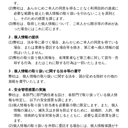
す。
(2)弊社は、あらかじめご本人の同意を得ることなく利用目的の達成に
必要な範囲を超えた個人情報の取り扱いを行わないことを原則と
し、そのための措置を講じます。
(3)弊社は、取得した個人情報について、ご本人から開示等の求めがあ
った場合にはこれに応じます。
2．個人情報の提供
(1)弊社は、法令等に基づく場合、あらかじめご本人の同意を得ている
場合、または業務を委託する場合等を除き、第三者へ個人情報の提
供はいたしません。
(2)弊社の取り扱う個人情報を、名簿業者など第三者に対して貸与・売
却する行為、またはこれに類する行為は一切いたしません。
3．個人情報の取り扱いに関する法令等の遵守
弊社は、個人情報の取り扱いに関する法令、国が定める指針その他の
規範を遵守いたします。
4．安全管理措置の実施
弊社は、各部門に部門責任者を設け、各部門で取り扱っている個人情
報を特定し、以下の安全措置を講じます。
(1)個人情報を取り扱う担当者を必要最小限に限定します。また、個人
情報の漏えい、滅失又はき損を防止するために、組織的、人的、物
理的、技術的な安全対策を講じるとともに、必要な是正措置を講じ
ます。
(2)個人情報の取り扱いを外部に委託する場合には、個人情報保護が十