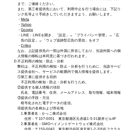
まで、ご連絡ください。
また、第三者提供先において、利用中止を行う場合には、下記リ
ンク先等より手続きしていただきますよう、お願いします。
・
Meta
・
Yahoo
・
Google
・LINE：LINEを開き、「設定」→「プライバシー管理」→「広
告の設定」→「ウェブ追跡型広告の受信」をオフ
・
Criteo
なお、上記提供先の一部は外国に所在しており、当該外国への個
人情報の移転は本同意に基づき行われます。
D.不正利用の検知・防止・分析
弊社は、不正利用の検知・防止・分析を行うために、当該サービ
ス提供会社へ、サービスの範囲内で個人情報を提供します。
①第三者に提供する目的
不正利用の検知・防止・分析を行うため。
②提供する個人情報の項目
氏名、電話番号、住所、メールアドレス、取引情報、端末情報
③提供の手段・方法
暗号化された電子データの送信。
④提供先の名称および所在地
1.事業者名：かっこ株式会社
住所：〒107-0051 東京都港区元赤坂1-5-31新井ビル4F
2.事業者名：GMOペイメントゲートウェイ株式会社
住所：〒150-0043 東京都渋谷区道玄坂1-2-3渋谷フクラス