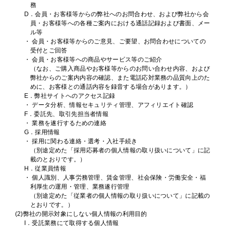
務
D．会員・お客様等からの弊社へのお問合わせ、および弊社から会
員・お客様等への各種ご案内における通話記録および書面、メー
ル等
・ 会員・お客様等からのご意見、ご要望、お問合わせについての
受付とご回答
・ 会員・お客様等への商品やサービス等のご紹介
（なお、ご購入商品やお客様等からのお問い合わせ内容、および
弊社からのご案内内容の確認、また電話応対業務の品質向上のた
めに、お客様との通話内容を録音する場合があります。）
E．弊社サイトへのアクセス記録
・ データ分析、情報セキュリティ管理、アフィリエイト確認
F．委託先、取引先担当者情報
・ 業務を遂行するための連絡
G．採用情報
・ 採用に関わる連絡・選考・入社手続き
（別途定めた「採用応募者の個人情報の取り扱いについて」に記
載のとおりです。）
H．従業員情報
・ 個人識別、人事労務管理、賃金管理、社会保険・労働安全・福
利厚生の運用・管理、業務遂行管理
（別途定めた「従業者の個人情報の取り扱いについて」に記載の
とおりです。）
(2)弊社の開示対象にしない個人情報の利用目的
I．受託業務にて取得する個人情報