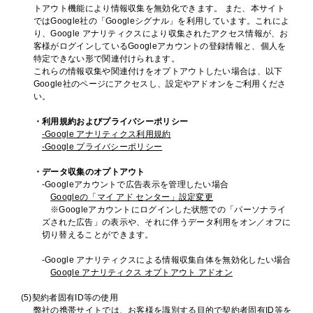
トアウト機能により情報収集を無効化できます。 また、本サイト
ではGoogle社の「Googleシグナル」を利用しています。これによ
り、Google アナリティクスにより収集されたアクセス情報が、お
客様がログインしているGoogleアカウントの登録情報と、個人を
特定できない形で関連付けられます。
これらの情報収集や関連付けをオプトアウトしたい場合は、以下
Google社のページにアクセスし、設定やアドオンをご利用くださ
い。
・利用規約およびプライバシーポリシー
-Google アナリティクス利用規約
-Google プライバシーポリシー
・データ収集のオプトアウト
-Googleアカウントで広告表示を管理したい場合
Googleの「マイ アド センター」設定変更
※Googleアカウントにログインした状態での「パーソナライ
ズされた広告」の表示や、それに伴うデータ利用をオン／オフに
切り替えることができます。
-Google アナリティクスによる情報収集自体を無効化したい場合
Google アナリティクス オプトアウト アドオン
(5)契約者固有ID等の使用
弊社の携帯サイトでは、お客様を識別する目的で契約者固有ID等を