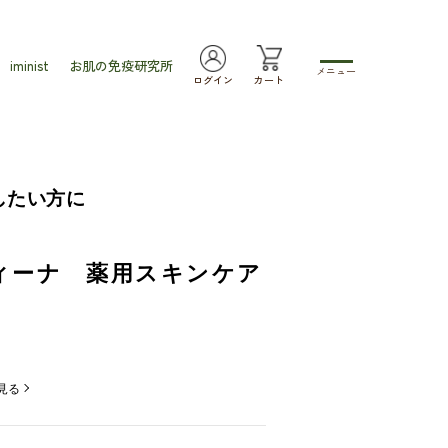
iminist
お肌の免疫研究所
メニュー
ログイン
カート
したい方に
ディーナ 薬用スキンケア
見る