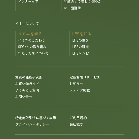
インナーケア
発酵の力で美しく健やか
に 醗酵堂
イミニについて
イミニを知る
LPSを知る
イミニのこだわり
LPSの働き
SDGsへの取り組み
LPSの研究
わたしたちについて
LPSレシピ
お肌の免疫研究所
定期お届けサービス
お買い物ガイド
お知らせ
よくあるご質問
メディア掲載
お問い合せ
特定商取引法に基づく表示
ご利用規約
プライバシーポリシー
会社概要