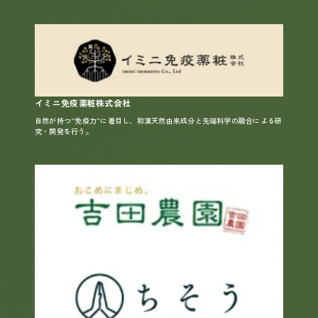
イミニ免疫薬粧株式会社
自然が持つ“免疫力”に着目し、和漢天然由来成分と先端科学の融合による研
究・開発を行う。