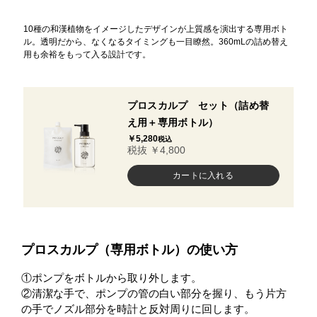
10種の和漢植物をイメージしたデザインが上質感を演出する専用ボト
ヘルプ
ル。透明だから、なくなるタイミングも一目瞭然。360mLの詰め替え
用も余裕をもって入る設計です。
お買い物ガイド
プロスカルプ セット（詰め替
よくあるご質問
え用＋専用ボトル）
￥5,280
税込
税抜 ￥4,800
定期お届けサービス
お知らせ
お問い合せ
プロスカルプ（専用ボトル）の使い方
①ポンプをボトルから取り外します。
メディア掲載
②清潔な手で、ポンプの管の白い部分を握り、もう片方
の手でノズル部分を時計と反対周りに回します。