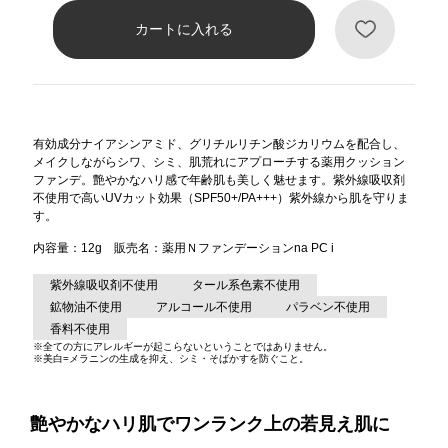
ヘルプ
お買い物ガイド
有効成分ナイアシンアミド、グリチルリチン酸ジカリウムを配合し、
メイクしながらシワ、シミ、肌荒れにアプローチする薬用クッション
よくあるご質問
ファンデ。艶やかなハリ感で年齢肌も美しく魅せます。紫外線吸収剤
不使用で高いUVカット効果（SPF50+/PA+++）紫外線から肌を守りま
す。
定期お届けサービス
内容量：12g 販売名：薬用Ｎファンデーションna PC i
お知らせ
紫外線吸収剤不使用
タール系色素不使用
鉱物油不使用
アルコール不使用
パラベン不使用
香料不使用
お問い合せ
※全ての方にアレルギーが起こらないということではありません。
※美白=メラニンの生成を抑え、シミ・そばかすを防ぐこと。
メディア掲載
艶やかなハリ肌でワンランク上の若見え肌に