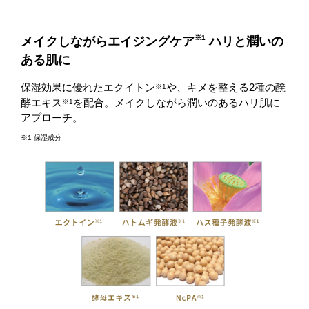
※1
メイクしながらエイジングケア
ハリと潤いの
ある肌に
保湿効果に優れたエクイトン
や、キメを整える2種の醗
※1
酵エキス
を配合。メイクしながら潤いのあるハリ肌に
※1
アプローチ。
※1 保湿成分