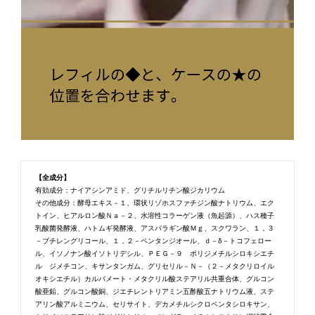
【全成分】
有効成分：ナイアシンアミド、グリチルリチン酸ジカリウム
その他成分：酵母エキス－１、環状リゾホスファチジン酸ナトリウム、エク
トイン、ヒアルロン酸Ｎａ－２、水溶性コラーゲン液（魚起源）、ハス種子
乳酸菌発酵液、ハトムギ発酵液、アスパラギン酸Ｍｇ、スクワラン、１，３
－ブチレングリコール、１，２－ペンタンジオール、ｄ－δ－トコフェロー
ル、イソノナン酸イソトリデシル、ＰＥＧ－９ ポリジメチルシロキシエチ
ル ジメチコン、キサンタンガム、グリセリル－Ｎ－（２－メタクリロイル
オキシエチル）カルバメート・メタクリル酸ステアリル共重合体、グルコン
酸亜鉛、グルコン酸銅、ジエチレントリアミン五酢酸五ナトリウム液、ステ
アリン酸アルミニウム、セリサイト、デカメチルシクロペンタシロキサン、