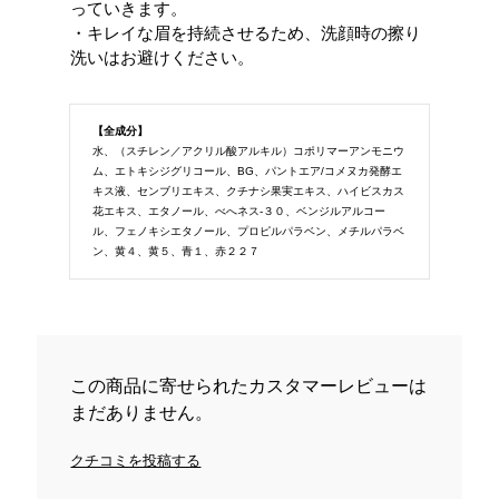
っていきます。
・キレイな眉を持続させるため、洗顔時の擦り
洗いはお避けください。
【全成分】
水、（スチレン／アクリル酸アルキル）コポリマーアンモニウ
ム、エトキシジグリコール、BG、パントエア/コメヌカ発酵エ
キス液、センブリエキス、クチナシ果実エキス、ハイビスカス
花エキス、エタノール、べへネス-３０、ベンジルアルコー
ル、フェノキシエタノール、プロピルパラベン、メチルパラベ
ン、黄４、黄５、青１、赤２２７
この商品に寄せられたカスタマーレビューは
まだありません。
クチコミを投稿する