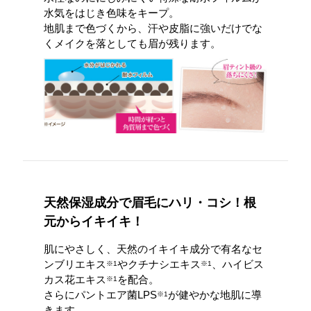
水気をはじき色味をキープ。
地肌まで色づくから、汗や皮脂に強いだけでな
くメイクを落としても眉が残ります。
天然保湿成分で眉毛にハリ・コシ！根
元からイキイキ！
肌にやさしく、天然のイキイキ成分で有名なセ
ンブリエキス
やクチナシエキス
、ハイビス
※1
※1
カス花エキス
を配合。
※1
さらにパントエア菌LPS
が健やかな地肌に導
※1
きます。