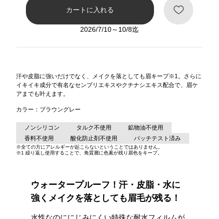
ヘルプ
2026/7/10～10/8迄
お買い物ガイド
汗や皮脂に強いだけでなく、メイクを落としても眉キープ
※1
。さらに
よくあるご質問
イキイキ成分で有名なセンブリエキスやクチナシエキス配合で、眉ケ
アまでも叶えます。
定期お届けサービス
カラー：ブラウングレー
ノンシリコン
タルク不使用
鉱物油不使用
お知らせ
香料不使用
酸化防止剤不使用
パッチテスト済み
※全ての方にアレルギーが起こらないということではありません。
※1 繰り返し使用することで、角質層に色素が残り眉色をキープ。
お問い合せ
ウォータープルーフ！汗・皮脂・水に
メディア掲載
強くメイクを落としても眉毛が残る！
水性なのににじみにくい特殊な耐水フィルムが