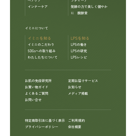
インナーケア
発酵の力で美しく健やか
に 醗酵堂
イミニについて
イミニを知る
LPSを知る
イミニのこだわり
LPSの働き
SDGsへの取り組み
LPSの研究
わたしたちについて
LPSレシピ
お肌の免疫研究所
定期お届けサービス
お買い物ガイド
お知らせ
よくあるご質問
メディア掲載
お問い合せ
特定商取引法に基づく表示
ご利用規約
プライバシーポリシー
会社概要