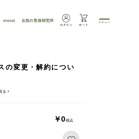
iminist
お肌の免疫研究所
メニュー
ログイン
カート
スの変更・解約につい
見る
￥0
税込