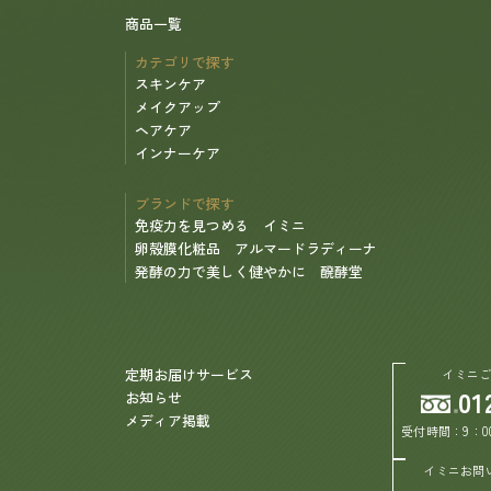
商品一覧
カテゴリで探す
スキンケア
メイクアップ
ヘアケア
インナーケア
ブランドで探す
免疫力を見つめる イミニ
卵殻膜化粧品 アルマードラディーナ
発酵の力で美しく健やかに 醗酵堂
定期お届けサービス
イミニ
01
お知らせ
メディア掲載
受付時間：9：0
イミニお問