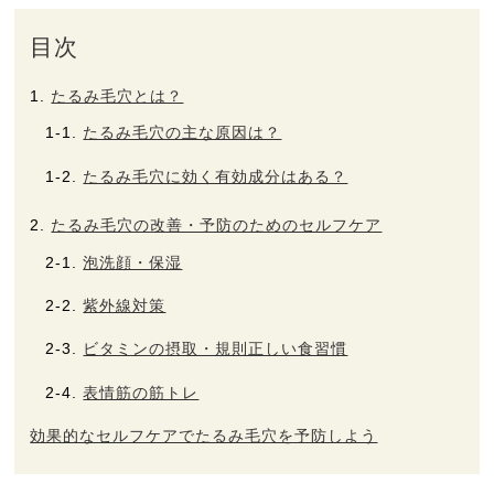
目次
ヘルプ
たるみ毛穴とは？
お買い物ガイド
たるみ毛穴の主な原因は？
たるみ毛穴に効く有効成分はある？
よくあるご質問
たるみ毛穴の改善・予防のためのセルフケア
定期お届けサービス
泡洗顔・保湿
紫外線対策
お知らせ
ビタミンの摂取・規則正しい食習慣
お問い合せ
表情筋の筋トレ
効果的なセルフケアでたるみ毛穴を予防しよう
メディア掲載