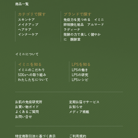
商品一覧
カテゴリで探す
ブランドで探す
スキンケア
免疫力を見つめる イミニ
メイクアップ
卵殻膜化粧品 アルマード
ヘアケア
ラディーナ
インナーケア
発酵の力で美しく健やか
に 醗酵堂
イミニについて
イミニを知る
LPSを知る
イミニのこだわり
LPSの働き
SDGsへの取り組み
LPSの研究
わたしたちについて
LPSレシピ
お肌の免疫研究所
定期お届けサービス
お買い物ガイド
お知らせ
よくあるご質問
メディア掲載
お問い合せ
特定商取引法に基づく表示
ご利用規約