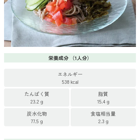
栄養成分 （1人分）
エネルギー
538 kcal
たんぱく質
脂質
23.2 g
15.4 g
炭水化物
食塩相当量
77.5 g
2.3 g