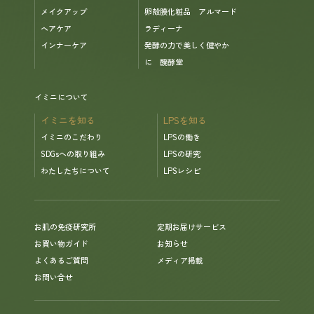
メイクアップ
卵殻膜化粧品 アルマード
ヘアケア
ラディーナ
インナーケア
発酵の力で美しく健やか
に 醗酵堂
イミニについて
イミニを知る
LPSを知る
イミニのこだわり
LPSの働き
SDGsへの取り組み
LPSの研究
わたしたちについて
LPSレシピ
お肌の免疫研究所
定期お届けサービス
お買い物ガイド
お知らせ
よくあるご質問
メディア掲載
お問い合せ