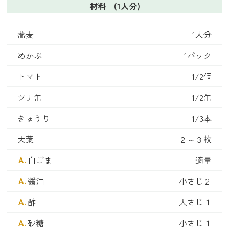
材料 (1人分)
ヘルプ
蕎麦
1人分
めかぶ
1パック
お買い物ガイド
トマト
1/2個
よくあるご質問
ツナ缶
1/2缶
定期お届けサービス
きゅうり
1/3本
大葉
２～３枚
お知らせ
白ごま
適量
お問い合せ
醤油
小さじ２
酢
大さじ１
メディア掲載
砂糖
小さじ１