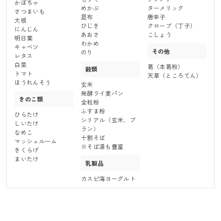
かぼちゃ
めかぶ
ターメリック
さつまいも
昆布
唐辛子
大根
ひじき
クローブ（丁子）
にんじん
あおさ
こしょう
明日葉
わかめ
キャベツ
その他
のり
レタス
白菜
葛（本葛粉）
穀類
トマト
天草（ところてん）
ほうれんそう
玄米
発酵ライ麦パン
きのこ類
全粒粉
ふすま粉
ひらたけ
シリアル（玄米、ブ
しいたけ
ラン）
なめこ
十割そば
マッシュルーム
※そば湯も豊富
きくらげ
まいたけ
乳製品
カスピ海ヨーグルト