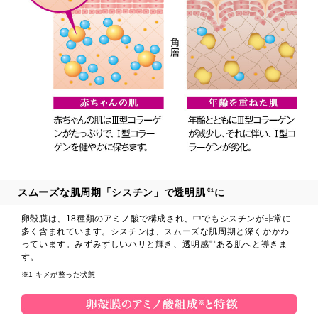
ヘルプ
お買い物ガイド
よくあるご質問
定期お届けサービス
スムーズな肌周期「シスチン」で透明肌
に
※1
お知らせ
卵殻膜は、18種類のアミノ酸で構成され、中でもシスチンが非常に
多く含まれています。シスチンは、スムーズな肌周期と深くかかわ
お問い合せ
っています。みずみずしいハリと輝き、透明感
ある肌へと導きま
※1
す。
※1 キメが整った状態
メディア掲載