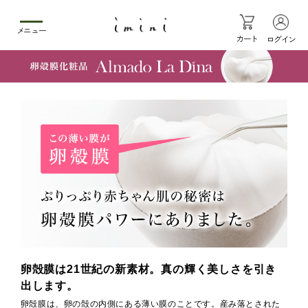
メニュー
カート
ログイン
卵殻膜は21世紀の新素材。真の輝く美しさを引き
出します。
卵殻膜は、卵の殻の内側にある薄い膜のことです。産み落とされた