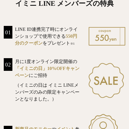
イミニ LINE メンバーズの特典
ヘルプ
LINE ID連携完了時にオンライ
お買い物ガイド
01
ンショップで使用できる
550円
分のクーポン
をプレゼント
※1
よくあるご質問
月に1度オンライン限定開催の
02
定期お届けサービス
「イミニの日」10%OFFキャン
ペーン
にご招待
お知らせ
（イミニの日は イミニ LINEメ
ンバーズのみの限定キャンペー
お問い合せ
ンとなりました。）
メディア掲載