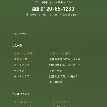
イミニお問い合わせ専用ダイヤル
0120-65-1230
受付時間：9：00～18：00（年末年始を除く）
4
友だち追加をする
キャンペーン
商品一覧
カテゴリで探す
ブランドで探す
スキンケア
免疫力を見つめる イミニ
メイクアップ
卵殻膜化粧品 アルマード
ヘアケア
ラディーナ
インナーケア
発酵の力で美しく健やか
に 醗酵堂
イミニについて
イミニを知る
LPSを知る