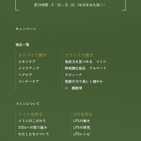
受付時間：9：00～18：00（年末年始を除く）
キャンペーン
商品一覧
カテゴリで探す
ブランドで探す
スキンケア
免疫力を見つめる イミニ
メイクアップ
卵殻膜化粧品 アルマード
ヘアケア
ラディーナ
インナーケア
発酵の力で美しく健やか
に 醗酵堂
イミニについて
イミニを知る
LPSを知る
イミニのこだわり
LPSの働き
SDGsへの取り組み
LPSの研究
わたしたちについて
LPSレシピ