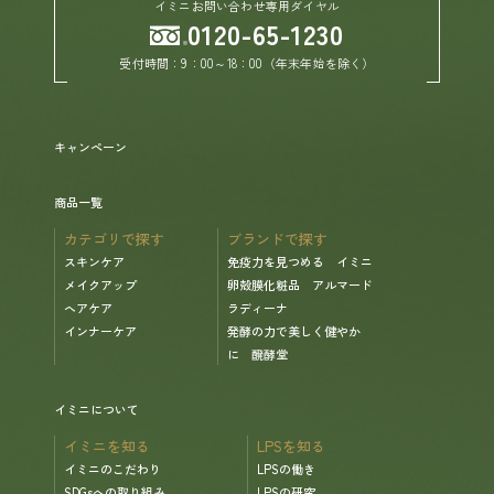
イミニお問い合わせ専用ダイヤル
0120-65-1230
ヘルプ
受付時間：9：00～18：00（年末年始を除く）
お買い物ガイド
キャンペーン
よくあるご質問
商品一覧
カテゴリで探す
ブランドで探す
定期お届けサービス
スキンケア
免疫力を見つめる イミニ
メイクアップ
卵殻膜化粧品 アルマード
ヘアケア
ラディーナ
お知らせ
インナーケア
発酵の力で美しく健やか
に 醗酵堂
お問い合せ
イミニについて
メディア掲載
イミニを知る
LPSを知る
イミニのこだわり
LPSの働き
SDGsへの取り組み
LPSの研究