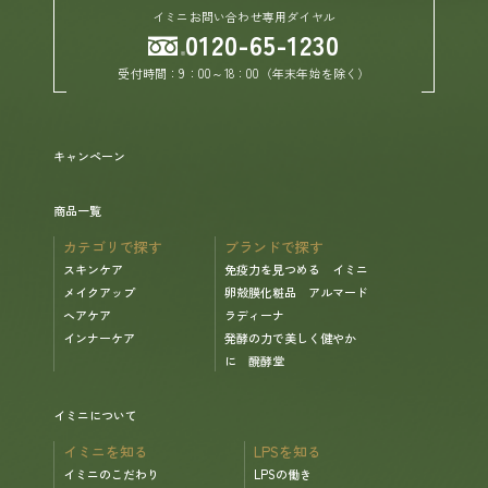
イミニお問い合わせ専用ダイヤル
0120-65-1230
ヘルプ
受付時間：9：00～18：00（年末年始を除く）
お買い物ガイド
キャンペーン
よくあるご質問
商品一覧
定期お届けサービス
カテゴリで探す
ブランドで探す
スキンケア
免疫力を見つめる イミニ
メイクアップ
卵殻膜化粧品 アルマード
お知らせ
ヘアケア
ラディーナ
インナーケア
発酵の力で美しく健やか
に 醗酵堂
お問い合せ
イミニについて
メディア掲載
イミニを知る
LPSを知る
イミニのこだわり
LPSの働き