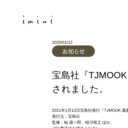
2020/01/12
宝島社『TJMOO
されました。
2021年1月12日宝島社発行『TJMO
発行元：宝島社
監修：杣 源一郎、稲川裕之 ほか。