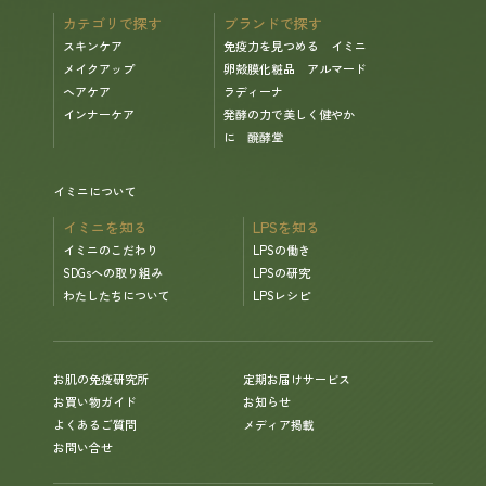
カテゴリで探す
ブランドで探す
スキンケア
免疫力を見つめる イミニ
メイクアップ
卵殻膜化粧品 アルマード
ヘアケア
ラディーナ
インナーケア
発酵の力で美しく健やか
に 醗酵堂
イミニについて
イミニを知る
LPSを知る
イミニのこだわり
LPSの働き
SDGsへの取り組み
LPSの研究
わたしたちについて
LPSレシピ
お肌の免疫研究所
定期お届けサービス
お買い物ガイド
お知らせ
よくあるご質問
メディア掲載
お問い合せ