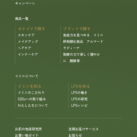
キャンペーン
商品一覧
カテゴリで探す
ブランドで探す
スキンケア
免疫力を見つめる イミニ
メイクアップ
卵殻膜化粧品 アルマード
ヘアケア
ラディーナ
インナーケア
発酵の力で美しく健やか
に 醗酵堂
イミニについて
イミニを知る
LPSを知る
イミニのこだわり
LPSの働き
SDGsへの取り組み
LPSの研究
わたしたちについて
LPSレシピ
お肌の免疫研究所
定期お届けサービス
お買い物ガイド
お知らせ