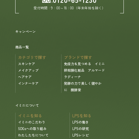
受付時間：9：00～18：00（年末年始を除く）
ヘルプ
キャンペーン
お買い物ガイド
商品一覧
よくあるご質問
カテゴリで探す
ブランドで探す
スキンケア
免疫力を見つめる イミニ
定期お届けサービス
メイクアップ
卵殻膜化粧品 アルマード
ヘアケア
ラディーナ
インナーケア
発酵の力で美しく健やか
お知らせ
に 醗酵堂
イミニについて
お問い合せ
イミニを知る
LPSを知る
イミニのこだわり
LPSの働き
メディア掲載
SDGsへの取り組み
LPSの研究
わたしたちについて
LPSレシピ