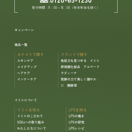
受付時間：9：00～18：00（年末年始を除く）
ヘルプ
キャンペーン
お買い物ガイド
商品一覧
よくあるご質問
カテゴリで探す
ブランドで探す
スキンケア
免疫力を見つめる イミニ
定期お届けサービス
メイクアップ
卵殻膜化粧品 アルマード
ヘアケア
ラディーナ
インナーケア
発酵の力で美しく健やか
お知らせ
に 醗酵堂
イミニについて
お問い合せ
イミニを知る
LPSを知る
イミニのこだわり
LPSの働き
メディア掲載
SDGsへの取り組み
LPSの研究
わたしたちについて
LPSレシピ