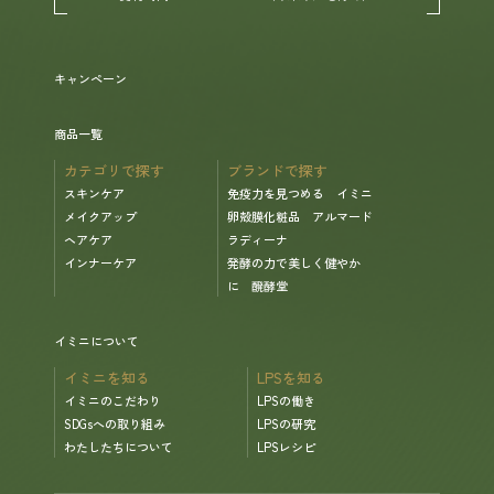
ヘルプ
キャンペーン
お買い物ガイド
商品一覧
カテゴリで探す
ブランドで探す
よくあるご質問
スキンケア
免疫力を見つめる イミニ
メイクアップ
卵殻膜化粧品 アルマード
ヘアケア
ラディーナ
定期お届けサービス
インナーケア
発酵の力で美しく健やか
に 醗酵堂
お知らせ
イミニについて
お問い合せ
イミニを知る
LPSを知る
イミニのこだわり
LPSの働き
SDGsへの取り組み
LPSの研究
メディア掲載
わたしたちについて
LPSレシピ