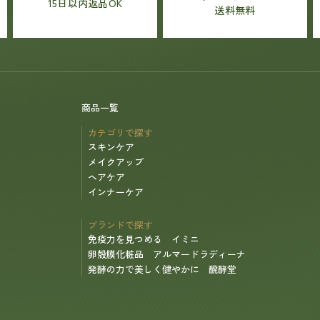
15日以内返品OK
送料無料
商品一覧
カテゴリで探す
スキンケア
メイクアップ
ヘアケア
インナーケア
ブランドで探す
免疫力を見つめる イミニ
卵殻膜化粧品 アルマードラディーナ
発酵の力で美しく健やかに 醗酵堂