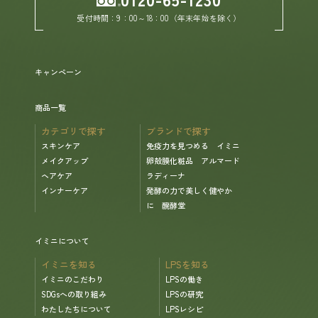
受付時間：9：00～18：00（年末年始を除く）
ヘルプ
キャンペーン
お買い物ガイド
商品一覧
よくあるご質問
カテゴリで探す
ブランドで探す
スキンケア
免疫力を見つめる イミニ
定期お届けサービス
メイクアップ
卵殻膜化粧品 アルマード
ヘアケア
ラディーナ
インナーケア
発酵の力で美しく健やか
お知らせ
に 醗酵堂
イミニについて
お問い合せ
イミニを知る
LPSを知る
イミニのこだわり
LPSの働き
メディア掲載
SDGsへの取り組み
LPSの研究
わたしたちについて
LPSレシピ