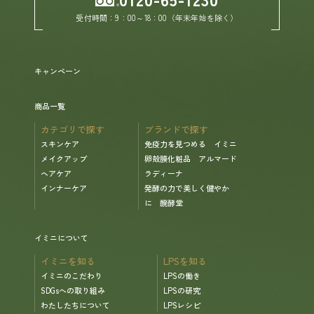
受付時間：9：00～18：00（年末年始を除く）
ヘルプ
キャンペーン
お買い物ガイド
商品一覧
よくあるご質問
カテゴリで探す
ブランドで探す
スキンケア
免疫力を見つめる イミニ
定期お届けサービス
メイクアップ
卵殻膜化粧品 アルマード
ヘアケア
ラディーナ
インナーケア
発酵の力で美しく健やか
お知らせ
に 醗酵堂
イミニについて
お問い合せ
イミニを知る
LPSを知る
イミニのこだわり
LPSの働き
メディア掲載
SDGsへの取り組み
LPSの研究
わたしたちについて
LPSレシピ