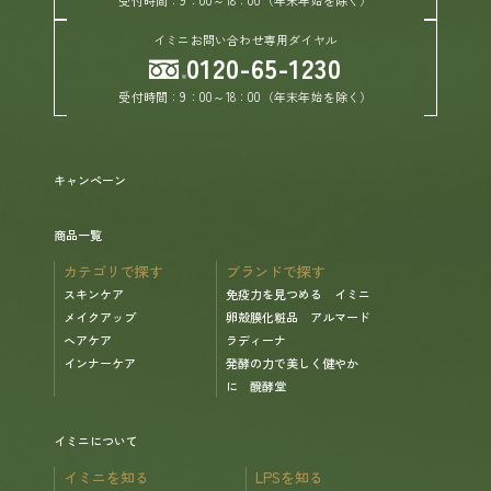
イミニお問い合わせ専用ダイヤル
0120-65-1230
ヘルプ
受付時間：9：00～18：00（年末年始を除く）
お買い物ガイド
よくあるご質問
キャンペーン
商品一覧
定期お届けサービス
カテゴリで探す
ブランドで探す
スキンケア
免疫力を見つめる イミニ
お知らせ
メイクアップ
卵殻膜化粧品 アルマード
ヘアケア
ラディーナ
インナーケア
発酵の力で美しく健やか
お問い合せ
に 醗酵堂
メディア掲載
イミニについて
イミニを知る
LPSを知る