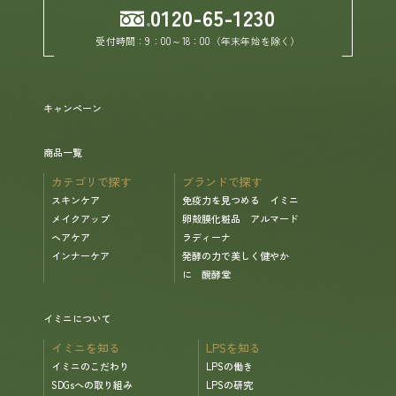
0120-65-1230
受付時間：9：00～18：00（年末年始を除く）
ヘルプ
お買い物ガイド
キャンペーン
よくあるご質問
商品一覧
カテゴリで探す
ブランドで探す
定期お届けサービス
スキンケア
免疫力を見つめる イミニ
メイクアップ
卵殻膜化粧品 アルマード
ヘアケア
ラディーナ
お知らせ
インナーケア
発酵の力で美しく健やか
に 醗酵堂
お問い合せ
イミニについて
イミニを知る
LPSを知る
メディア掲載
イミニのこだわり
LPSの働き
SDGsへの取り組み
LPSの研究