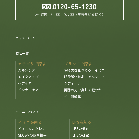
0120-65-1230
受付時間：9：00～18：00（年末年始を除く）
ヘルプ
お買い物ガイド
キャンペーン
よくあるご質問
商品一覧
カテゴリで探す
ブランドで探す
定期お届けサービス
スキンケア
免疫力を見つめる イミニ
メイクアップ
卵殻膜化粧品 アルマード
ヘアケア
ラディーナ
お知らせ
インナーケア
発酵の力で美しく健やか
に 醗酵堂
お問い合せ
イミニについて
イミニを知る
LPSを知る
メディア掲載
イミニのこだわり
LPSの働き
SDGsへの取り組み
LPSの研究