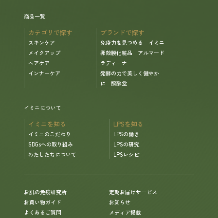
商品一覧
カテゴリで探す
ブランドで探す
スキンケア
免疫力を見つめる イミニ
メイクアップ
卵殻膜化粧品 アルマード
ヘアケア
ラディーナ
インナーケア
発酵の力で美しく健やか
に 醗酵堂
イミニについて
イミニを知る
LPSを知る
イミニのこだわり
LPSの働き
SDGsへの取り組み
LPSの研究
わたしたちについて
LPSレシピ
お肌の免疫研究所
定期お届けサービス
お買い物ガイド
お知らせ
よくあるご質問
メディア掲載