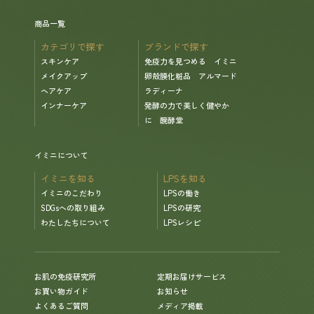
商品一覧
カテゴリで探す
ブランドで探す
スキンケア
免疫力を見つめる イミニ
メイクアップ
卵殻膜化粧品 アルマード
ヘアケア
ラディーナ
インナーケア
発酵の力で美しく健やか
に 醗酵堂
イミニについて
イミニを知る
LPSを知る
イミニのこだわり
LPSの働き
SDGsへの取り組み
LPSの研究
わたしたちについて
LPSレシピ
お肌の免疫研究所
定期お届けサービス
お買い物ガイド
お知らせ
よくあるご質問
メディア掲載