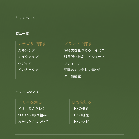
ヘルプ
キャンペーン
お買い物ガイド
商品一覧
カテゴリで探す
ブランドで探す
スキンケア
免疫力を見つめる イミニ
よくあるご質問
メイクアップ
卵殻膜化粧品 アルマード
ヘアケア
ラディーナ
定期お届けサービス
インナーケア
発酵の力で美しく健やか
に 醗酵堂
お知らせ
イミニについて
イミニを知る
LPSを知る
お問い合せ
イミニのこだわり
LPSの働き
SDGsへの取り組み
LPSの研究
わたしたちについて
LPSレシピ
メディア掲載