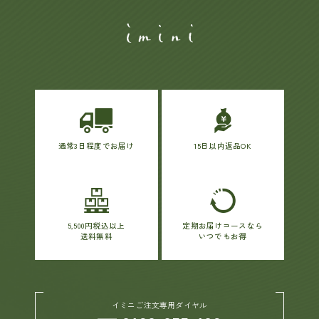
通常3日程度でお届け
15日以内返品OK
5,500円税込以上
定期お届けコースなら
送料無料
いつでもお得
イミニご注文専用ダイヤル