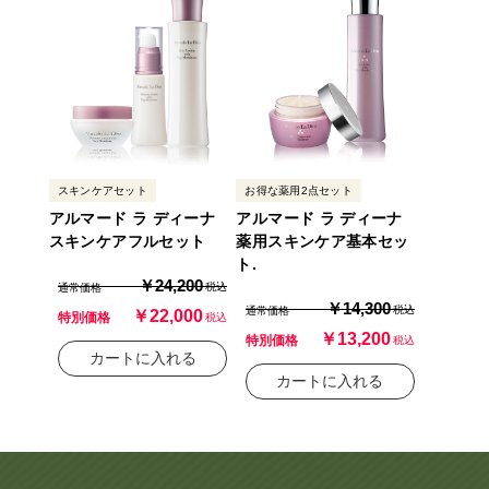
ヘルプ
お買い物ガイド
よくあるご質問
スキンケアセット
お得な薬用2点セット
アルマード ラ ディーナ
アルマード ラ ディーナ
スキンケアフルセット
薬用スキンケア基本セッ
定期お届けサービス
ト.
￥24,200
税込
通常価格
お知らせ
￥14,300
税込
通常価格
￥22,000
特別価格
税込
￥13,200
特別価格
税込
カートに入れる
お問い合せ
カートに入れる
メディア掲載