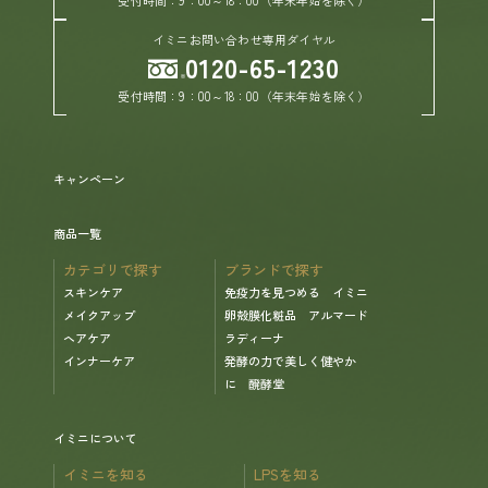
イミニお問い合わせ専用ダイヤル
0120-65-1230
ヘルプ
受付時間：9：00～18：00（年末年始を除く）
お買い物ガイド
よくあるご質問
キャンペーン
商品一覧
定期お届けサービス
カテゴリで探す
ブランドで探す
スキンケア
免疫力を見つめる イミニ
お知らせ
メイクアップ
卵殻膜化粧品 アルマード
ヘアケア
ラディーナ
インナーケア
発酵の力で美しく健やか
お問い合せ
に 醗酵堂
メディア掲載
イミニについて
イミニを知る
LPSを知る