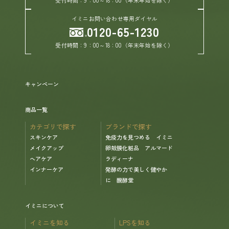
イミニお問い合わせ専用ダイヤル
0120-65-1230
ヘルプ
受付時間：9：00～18：00（年末年始を除く）
お買い物ガイド
よくあるご質問
キャンペーン
商品一覧
定期お届けサービス
カテゴリで探す
ブランドで探す
スキンケア
免疫力を見つめる イミニ
お知らせ
メイクアップ
卵殻膜化粧品 アルマード
ヘアケア
ラディーナ
インナーケア
発酵の力で美しく健やか
お問い合せ
に 醗酵堂
メディア掲載
イミニについて
イミニを知る
LPSを知る