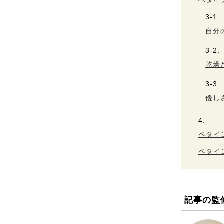
ベタイ
自分
乾燥
優し
ベタイ
ベタイ
記事の監