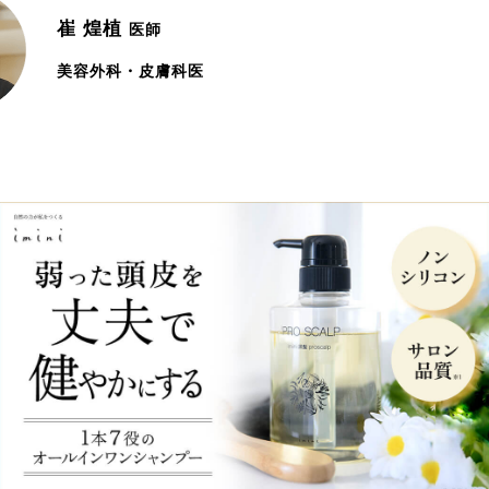
崔 煌植
医師
美容外科・皮膚科医