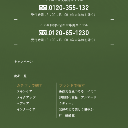
0120-355-132
受付時間：9：00～18：00（年末年始を除く）
ヘルプ
イミニお問い合わせ専用ダイヤル
0120-65-1230
お買い物ガイド
受付時間：9：00～18：00（年末年始を除く）
よくあるご質問
キャンペーン
定期お届けサービス
商品一覧
お知らせ
カテゴリで探す
ブランドで探す
スキンケア
免疫力を見つめる イミニ
メイクアップ
卵殻膜化粧品 アルマード
お問い合せ
ヘアケア
ラディーナ
インナーケア
発酵の力で美しく健やか
メディア掲載
に 醗酵堂