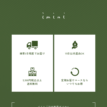
通常3日程度でお届け
15日以内返品OK
5,500円税込以上
定期お届けコースなら
送料無料
いつでもお得
イミニご注文専用ダイヤル