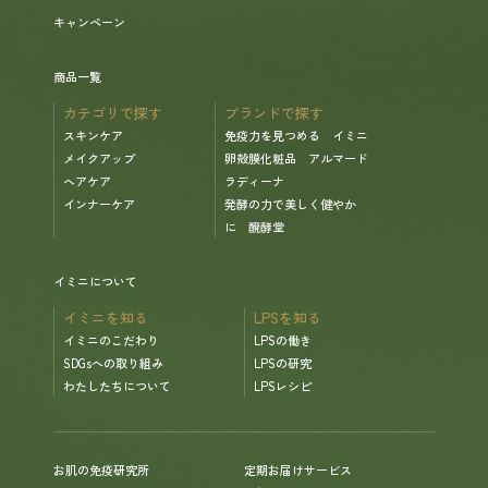
キャンペーン
商品一覧
カテゴリで探す
ブランドで探す
スキンケア
免疫力を見つめる イミニ
メイクアップ
卵殻膜化粧品 アルマード
ヘアケア
ラディーナ
インナーケア
発酵の力で美しく健やか
に 醗酵堂
イミニについて
イミニを知る
LPSを知る
イミニのこだわり
LPSの働き
SDGsへの取り組み
LPSの研究
わたしたちについて
LPSレシピ
お肌の免疫研究所
定期お届けサービス