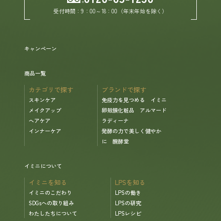
受付時間：9：00～18：00（年末年始を除く）
キャンペーン
商品一覧
カテゴリで探す
ブランドで探す
スキンケア
免疫力を見つめる イミニ
メイクアップ
卵殻膜化粧品 アルマード
ヘアケア
ラディーナ
インナーケア
発酵の力で美しく健やか
に 醗酵堂
イミニについて
イミニを知る
LPSを知る
イミニのこだわり
LPSの働き
SDGsへの取り組み
LPSの研究
わたしたちについて
LPSレシピ