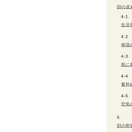
顔の皮
生活
保湿
肌に
紫外
空気
顔の乾