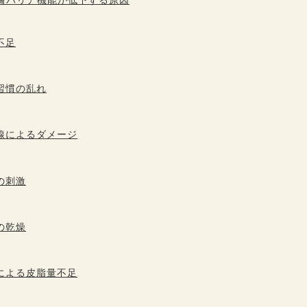
膚バリア機能が低下する原因
不足
習慣の乱れ
線によるダメージ
の刺激
の乾燥
による皮脂量不足