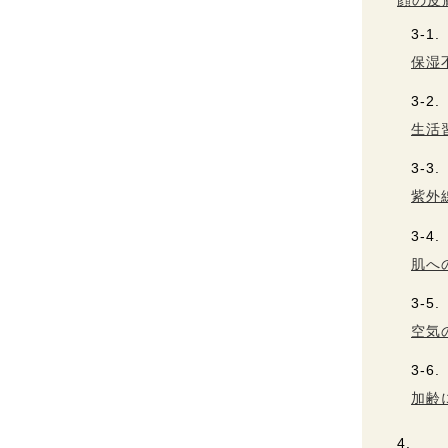
顔の皮
保湿
生活
紫外
肌へ
空気
加齢