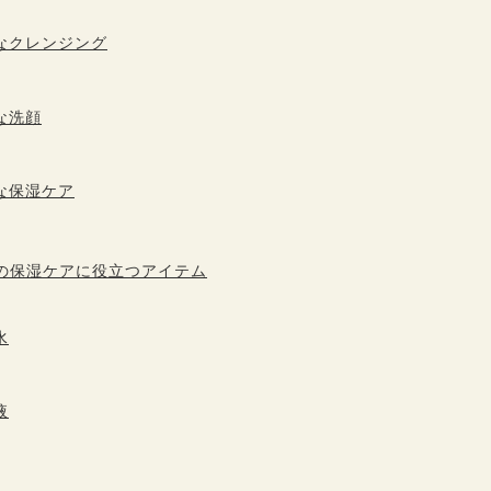
なクレンジング
な洗顔
な保湿ケア
の保湿ケアに役立つアイテム
水
液