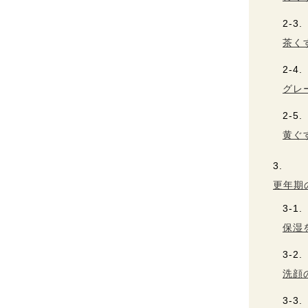
茶く
グレ
黄ぐ
更年期
保湿
洗顔