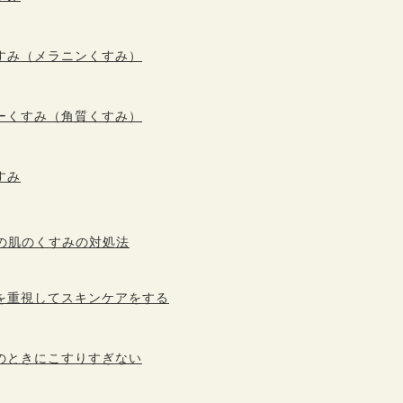
すみ（メラニンくすみ）
ーくすみ（角質くすみ）
すみ
の肌のくすみの対処法
を重視してスキンケアをする
のときにこすりすぎない