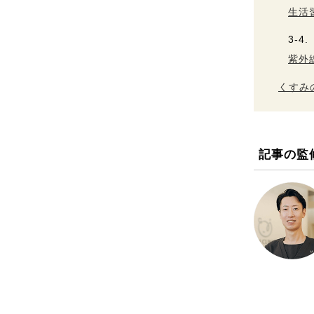
生活
紫外
くすみ
記事の監