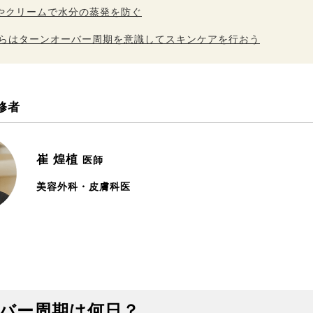
やクリームで水分の蒸発を防ぐ
からはターンオーバー周期を意識してスキンケアを行おう
修者
崔 煌植
医師
美容外科・皮膚科医
ーバー周期は何日？