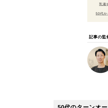
乳液
50代
記事の監
50代のターンオ