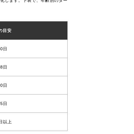
変化します。下表で、年齢別のター
の目安
20日
28日
40日
45日
0日以上