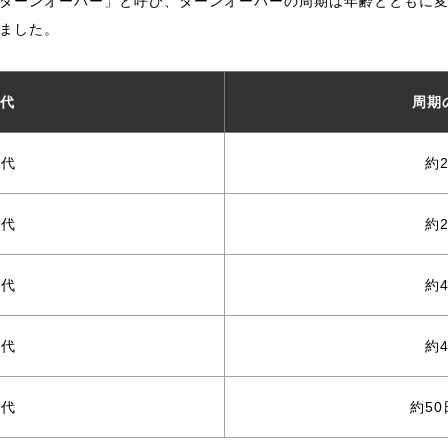
ターンオーバー」と呼び、ターンオーバーの周期は年齢とともに
ました。
代
周期
0代
約
0代
約
0代
約
0代
約
0代
約5