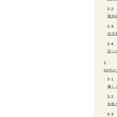
紫外
生活
誤っ
50代
優し
化粧