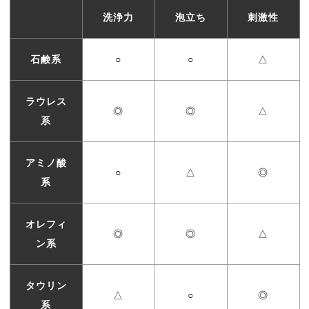
洗浄力
泡立ち
刺激性
石鹸系
○
○
△
ラウレス
◎
◎
△
系
アミノ酸
○
△
◎
系
オレフィ
◎
◎
△
ン系
タウリン
△
○
◎
系