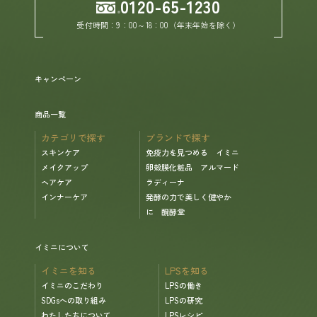
0120-65-1230
受付時間：9：00～18：00（年末年始を除く）
キャンペーン
商品一覧
カテゴリで探す
ブランドで探す
スキンケア
免疫力を見つめる イミニ
メイクアップ
卵殻膜化粧品 アルマード
ヘアケア
ラディーナ
インナーケア
発酵の力で美しく健やか
に 醗酵堂
イミニについて
イミニを知る
LPSを知る
イミニのこだわり
LPSの働き
SDGsへの取り組み
LPSの研究
わたしたちについて
LPSレシピ