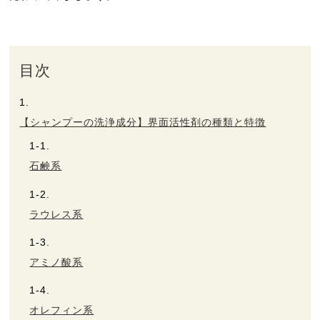
ヘルプ
目次
お買い物ガイド
よくあるご質問
【シャンプーの洗浄成分】界面活性剤の種類と特徴
定期お届けサービス
石鹸系
お知らせ
ラウレス系
お問い合せ
アミノ酸系
メディア掲載
オレフィン系