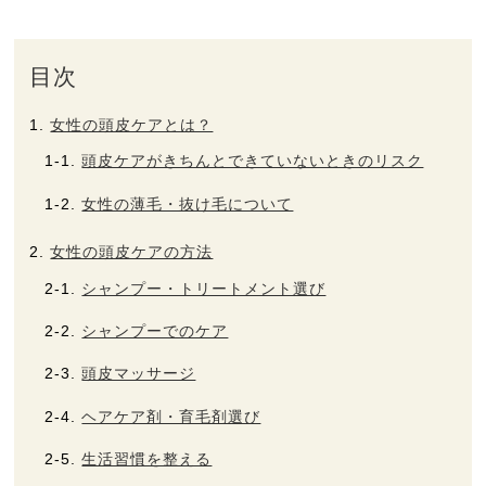
ヘルプ
目次
お買い物ガイド
女性の頭皮ケアとは？
頭皮ケアがきちんとできていないときのリスク
よくあるご質問
女性の薄毛・抜け毛について
定期お届けサービス
女性の頭皮ケアの方法
シャンプー・トリートメント選び
お知らせ
シャンプーでのケア
お問い合せ
頭皮マッサージ
ヘアケア剤・育毛剤選び
メディア掲載
生活習慣を整える